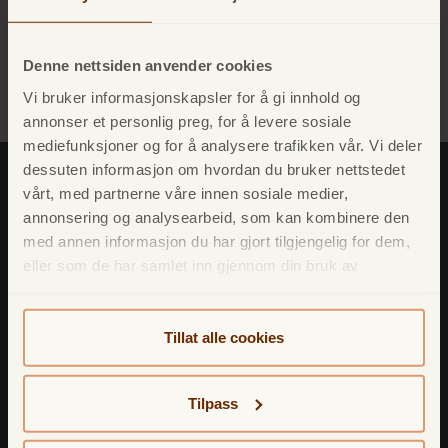
Denne nettsiden anvender cookies
Angrerett
Vi bruker informasjonskapsler for å gi innhold og
annonser et personlig preg, for å levere sosiale
mediefunksjoner og for å analysere trafikken vår. Vi deler
dessuten informasjon om hvordan du bruker nettstedet
vårt, med partnerne våre innen sosiale medier,
annonsering og analysearbeid, som kan kombinere den
med annen informasjon du har gjort tilgjengelig for dem,
eller som de har samlet inn gjennom din bruk av
Avarda Bank AB NUF
tjenestene deres.
Markeveien 1A,
5012 BERGEN
Tillat alle cookies
Tilpass
TF Bank Nordic AB NUF
Markeveien 1A,