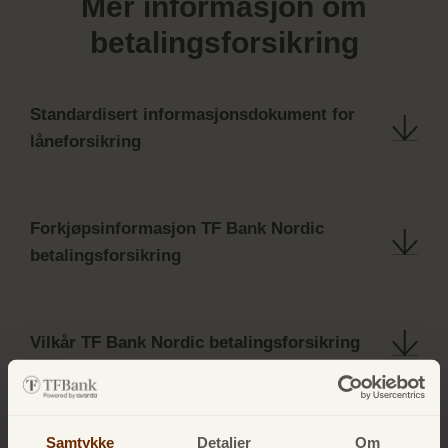
Mer informasjon om
betalingsforsikring
Standardisert informasjonsdokument for
låneforsikring
Forkjøpsinformasjon TF Bank Nordic
betalingsforsikring
Vilkår TF Bank Nordic betalingsforsikring
Skademeding
Samtykke
Detaljer
Om