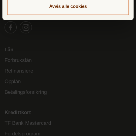
5012 BERGEN
Avvis alle cookies
Lån
Forbrukslån
Refinansiere
Opplån
Betalingsforsikring
Kredittkort
TF Bank Mastercard
Fordelsprogram