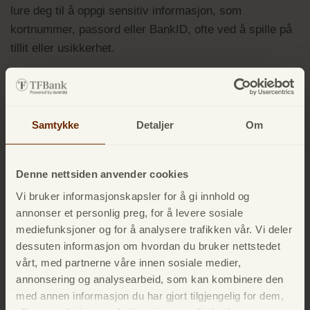
lure deg til å oppgi sensitiv informasjon, som
kortnummer, passord eller BankID, ofte ved å spille på
tillit eller usikkerhet.
Hvilke er de vanligste
Samtykke
Detaljer
Om
formene for svindel?
Denne nettsiden anvender cookies
Vi bruker informasjonskapsler for å gi innhold og
annonser et personlig preg, for å levere sosiale
mediefunksjoner og for å analysere trafikken vår. Vi deler
dessuten informasjon om hvordan du bruker nettstedet
vårt, med partnerne våre innen sosiale medier,
annonsering og analysearbeid, som kan kombinere den
Investeringssvindel
med annen informasjon du har gjort tilgjengelig for dem,
Investeringssvindel handler om falske tilbud som lover