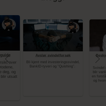
lguide
Avslør svindelforsøk
Besky
Bli kjent med investeringssvindel,
rsikt over
BankID-tyveri og "Quishing".
etodene,
Svindel r
e deg, og
blir vanl
en forstå
blir utsatt
og hvor