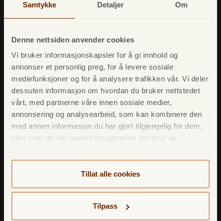
Samtykke
Detaljer
Om
Fordelsprogram
Reiseforsikring
Denne nettsiden anvender cookies
ID-tyveriforsikring
Vi bruker informasjonskapsler for å gi innhold og
Betalingsforsikring
annonser et personlig preg, for å levere sosiale
mediefunksjoner og for å analysere trafikken vår. Vi deler
App
dessuten informasjon om hvordan du bruker nettstedet
Apple Pay
vårt, med partnerne våre innen sosiale medier,
Google Pay
annonsering og analysearbeid, som kan kombinere den
med annen informasjon du har gjort tilgjengelig for dem,
Mastercard Identity Check
eller som de har samlet inn gjennom din bruk av
Mastercard Click to Pay
tjenestene deres.
Mastercard ID Theft Protection
Tillat alle cookies
Innskudd
Tilpass
Sparekonto