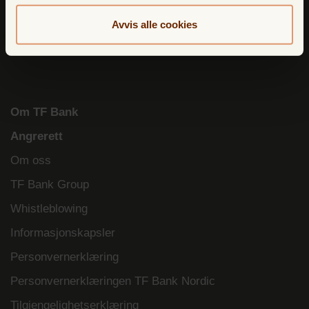
Fastrentekonto
Avvis alle cookies
Vilkår
Om TF Bank
Angrerett
Om oss
TF Bank Group
Whistleblowing
Informasjonskapsler
Personvernerklæring
Personvernerklæringen TF Bank Nordic
Tilgjengelighetserklæring