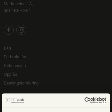
Markeveien 1A,
5012 BERGEN
Lån
Forbrukslån
Refinansiere
Opplån
Betalingsforsikring
Kredittkort
TF Bank Mastercard