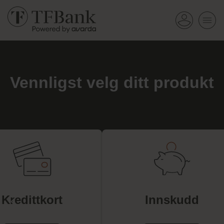
Vennligst velg ditt produkt
Kredittkort
Innskudd