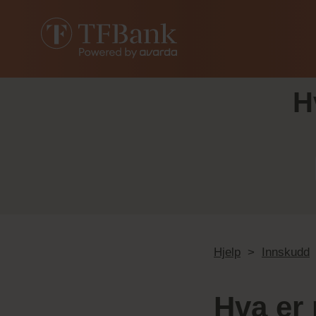
H
Hjelp
>
Innskudd
Hva er