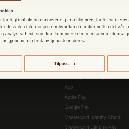
ookies
 for å gi innhold og annonser et personlig preg, for å levere sos
Lån
Kredittkort
In
deler dessuten informasjon om hvordan du bruker nettstedet vårt,
og analysearbeid, som kan kombinere den med annen informasjon d
Forbrukslån
TF Bank Mastercard
Sp
 inn gjennom din bruk av tjenestene deres.
Refinansiere
Fordelsprogram
Fa
Opplån
Reiseforsikring
Vil
Tilpass
Betalingsforsikring
ID-tyveriforsikring
Betalingsforsikring
App
Apple Pay
Google Pay
Mastercard Identity Check
Mastercard Click to Pay