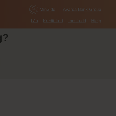
MinSide
Avarda Bank Group
Lån
Kredittkort
Innskudd
Hjelp
g?