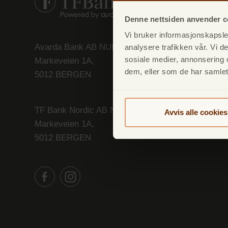
Denne nettsiden anvender c
Vi bruker informasjonskapsler
Avarda Bank AB NUF
analysere trafikken vår. Vi 
sosiale medier, annonsering 
Markeveien 1A,
dem, eller som de har samlet
5012 BERGEN
TF Bank Nordic AB NUF
Avvis alle cookies
Markeveien 1A,
5012 BERGEN