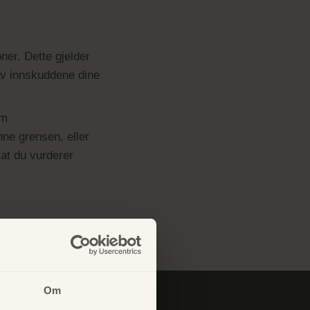
er. Dette gjelder
av innskuddene dine
om
ne grensen, eller
 at du vurderer
Om