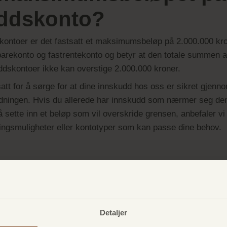
ddskonto?
kontoer er det fastsatt et maksimumsbeløp på 2.000.000 kron
parekonto og fastrentekonto og betyr at den totale summen 
ddskontoer ikke kan overstige 2.000.000 kroner.
tt for å sørge for at dine innskudd hos oss er sikret gjenn
dningen. Hvis du allerede har innskudd som nærmer seg den
å sette inn et beløp som vil overskride grensen, anbefaler vi
ringsmuligheter eller kontotyper som kan passe dine behov.
Detaljer