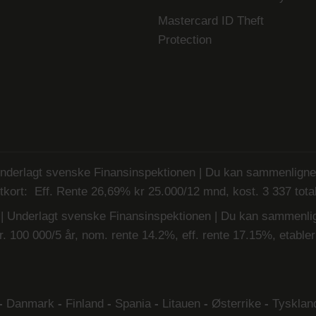
Mastercard ID Theft
Protection
derlagt svenske Finansinspektionen | Du kan sammenligne v
tkort: Eff. Rente 26,69% kr 25.000/12 mnd, kost. 3 337 total
Underlagt svenske Finansinspektionen | Du kan sammenlign
. 100 000/5 år, nom. rente 14.2%, eff. rente 17.15%, etabler
-
Danmark
-
Finland
-
Spania
-
Litauen
-
Østerrike
-
Tysklan