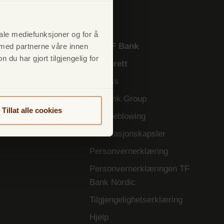
iale mediefunksjoner og for å
nskudd
Om TF Bank
 med partnerne våre innen
u har gjort tilgjengelig for
arekonto
Angrerett
strentekonto
Om oss
kår
TF Bank Group
Tillat alle cookies
Whistleblowing
Informasjonskapsler
Personvernerklæring
Personvernerklæringen TF
Bank Nordic
Tilgjengelighetserklæring
Hjelp