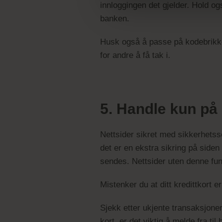
innloggingen det gjelder. Hold o
banken.
Husk også å passe på kodebrikken 
for andre å få tak i.
5. Handle kun på 
Nettsider sikret med sikkerhetss
det er en ekstra sikring på sid
sendes. Nettsider uten denne funk
Mistenker du at ditt kredittkort e
Sjekk etter ukjente transaksjoner
kort, er det viktig å melde fra t