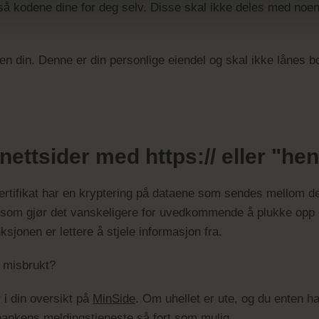
gså kodene dine for deg selv. Disse skal ikke deles med noen
din. Denne er din personlige eiendel og skal ikke lånes bort
nettsider med https:// eller "hen
ertifikat har en kryptering på dataene som sendes mellom de
en som gjør det vanskeligere for uvedkommende å plukke opp
sjonen er lettere å stjele informasjon fra.
r misbrukt?
 i din oversikt på
MinSide
. Om uhellet er ute, og du enten har 
il bankens meldingstjeneste så fort som mulig.