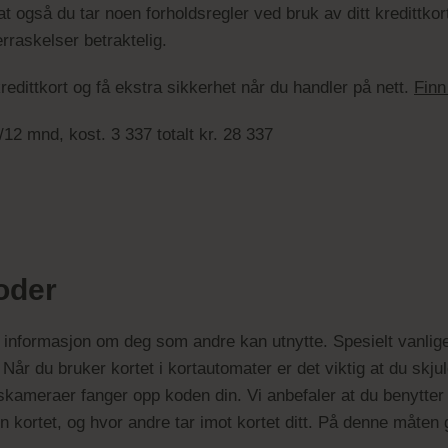
 at også du tar noen forholdsregler ved bruk av ditt kredittk
erraskelser betraktelig.
dittkort og få ekstra sikkerhet når du handler på nett.
Finn
12 mnd, kost. 3 337 totalt kr. 28 337
koder
ed informasjon om deg som andre kan utnytte. Spesielt vanli
r du bruker kortet i kortautomater er det viktig at du skjul
meraer fanger opp koden din. Vi anbefaler at du benytter dit
nn kortet, og hvor andre tar imot kortet ditt. På denne måten 