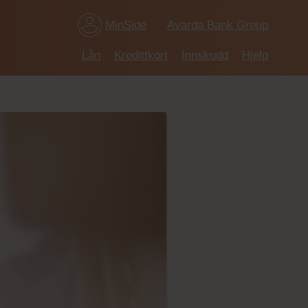
MinSide
Avarda Bank Group
Lån
Kredittkort
Innskudd
Hjelp