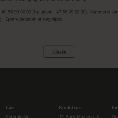
tlf. 56 99 92 00 (fra utland +47 56 99 92 00). Nummeret kan
elig. Sperretjenesten er døgnåpen.
Tilbake
Lån
Kredittkort
In
Forbrukslån
TF Bank Mastercard
Sp