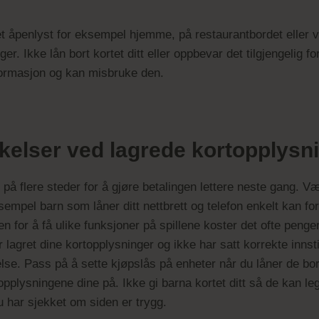
t åpenlyst for eksempel hjemme, på restaurantbordet eller v
er. Ikke lån bort kortet ditt eller oppbevar det tilgjengelig
informasjon og kan misbruke den.
kelser ved lagrede kortopplysn
 på flere steder for å gjøre betalingen lettere neste gang. 
sempel barn som låner ditt nettbrett og telefon enkelt kan fo
n for å få ulike funksjoner på spillene koster det ofte penger. 
lagret dine kortopplysninger og ikke har satt korrekte innstil
se. Pass på å sette kjøpslås på enheter når du låner de bort 
opplysningene dine på. Ikke gi barna kortet ditt så de kan le
u har sjekket om siden er trygg.