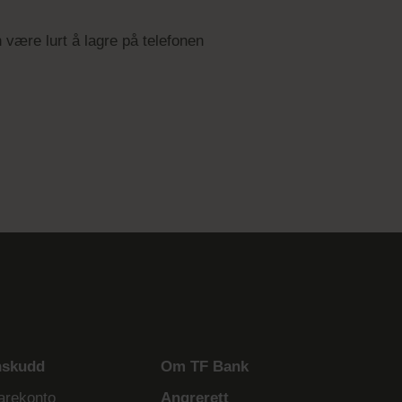
 være lurt å lagre på telefonen
nskudd
Om TF Bank
arekonto
Angrerett