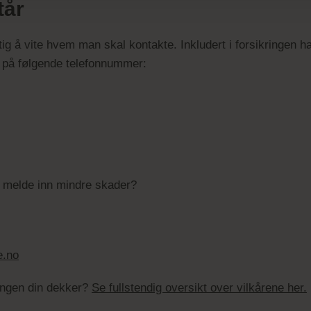
tår
ktig å vite hvem man skal kontakte. Inkludert i forsikringen ha
t, på følgende telefonnummer:
l melde inn mindre skader?
e.no
ringen din dekker?
Se fullstendig oversikt over vilkårene her.