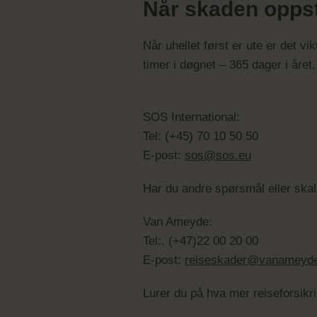
Når skaden opps
Når uhellet først er ute er det vi
timer i døgnet – 365 dager i åre
SOS International:
Tel: (+45) 70 10 50 50
E-post:
sos@sos.eu
Har du andre spørsmål eller ska
Van Ameyde:
Tel:. (+47)22 00 20 00
E-post:
reiseskader@vanameyd
Lurer du på hva mer reiseforsik