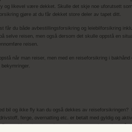
y og likevel være dekket. Skulle det skje noe uforutsett som
rsikring gjøre at du får dekket store deler av tapet ditt.
 får du både avbestillingsforsikring og leiebilforsikring inklu
 på selve reisen, men også dersom det skulle oppstå en situa
jennomføre reisen.
pstå når man reiser, men med en reiseforsikring i bakhånd e
n bekymringer.
med bil og ikke fly kan du også dekkes av reiseforsikringen
rivstoff, ferge, overnatting etc. er betalt med gyldig og akt
t. Dermed kan du trygt velge andre transportalternativer på 