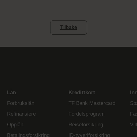
Tilbake
Lån
Kredittkort
In
Forbrukslån
TF Bank Mastercard
Sp
Refinansiere
Fordelsprogram
Fa
Opplån
Reiseforsikring
Vil
Betalingsforsikring
ID-tyveriforsikring