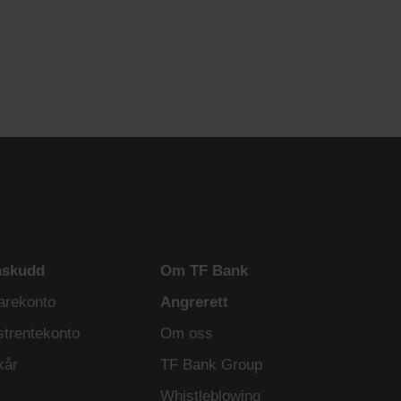
nskudd
Om TF Bank
arekonto
Angrerett
strentekonto
Om oss
kår
TF Bank Group
Whistleblowing