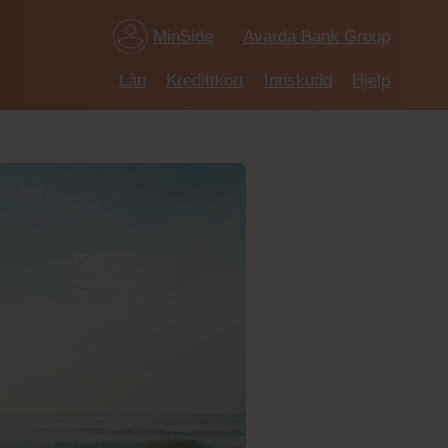
MinSide
Avarda Bank Group
Lån
Kredittkort
Innskudd
Hjelp