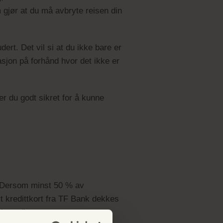
 gjør at du må avbryte reisen din
dert. Det vil si at du ikke bare er
sjon på forhånd hvor det ikke er
r du godt sikret for å kunne
? Dersom minst 50 % av
ivt kredittkort fra TF Bank dekkes
reisen din.