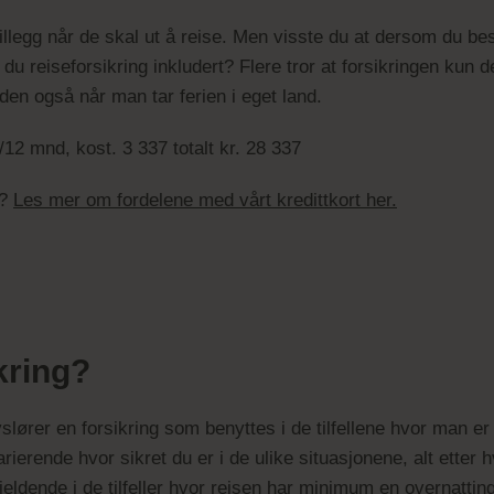
 tillegg når de skal ut å reise. Men visste du at dersom du b
år du reiseforsikring inkludert? Flere tror at forsikringen ku
den også når man tar ferien i eget land.
12 mnd, kost. 3 337 totalt kr. 28 337
?
Les mer om fordelene med vårt kredittkort her.
kring?
lører en forsikring som benyttes i de tilfellene hvor man er p
arierende hvor sikret du er i de ulike situasjonene, alt etter 
jeldende i de tilfeller hvor reisen har minimum en overnatti