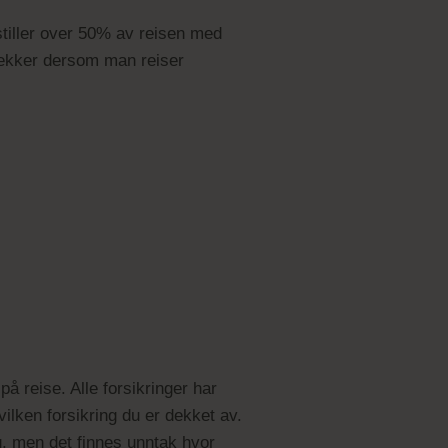
estiller over 50% av reisen med
n dekker dersom man reiser
å reise. Alle forsikringer har
hvilken forsikring du er dekket av.
ng, men det finnes unntak hvor