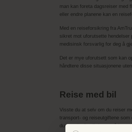
man kan foreta dagsreiser med fl
eller endre planene kan en reisefo
Med en reiseforsikring fra AmTrust
sikret mot uforutsette hendelser
medisinsk forsvarlig for deg å g
Det er mye uforutsett som kan op
håndtere disse situasjonene ute
Reise med bil
Visste du at selv om du reiser 
transport- og reiseutgiftene som d
du av reiseforsikringen på korte