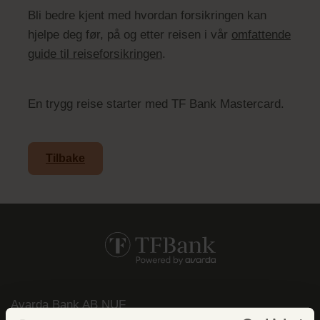
Bli bedre kjent med hvordan forsikringen kan
hjelpe deg før, på og etter reisen i vår
omfattende
guide til reiseforsikringen
.
En trygg reise starter med TF Bank Mastercard.
Tilbake
Avarda Bank AB NUF