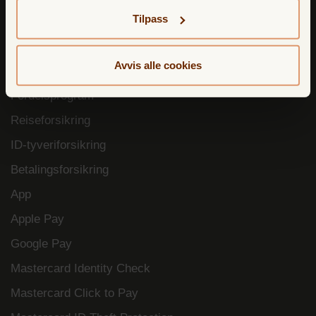
Tilpass
Kredittkort
Avvis alle cookies
TF Bank Mastercard
Fordelsprogram
Reiseforsikring
ID-tyveriforsikring
Betalingsforsikring
App
Apple Pay
Google Pay
Mastercard Identity Check
Mastercard Click to Pay