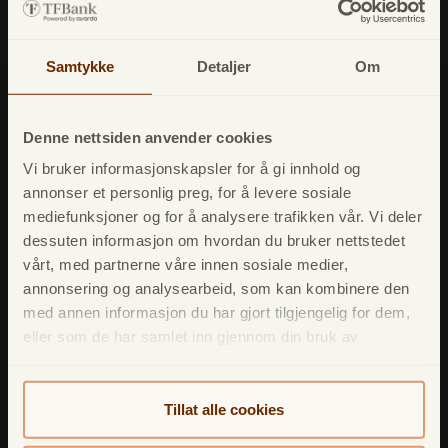
Markeveien 1A,
5012 BERGEN
Samtykke
Detaljer
Om
TF Bank Nordic AB NUF
Markeveien 1A,
Denne nettsiden anvender cookies
5012 BERGEN
Vi bruker informasjonskapsler for å gi innhold og
annonser et personlig preg, for å levere sosiale
mediefunksjoner og for å analysere trafikken vår. Vi deler
dessuten informasjon om hvordan du bruker nettstedet
vårt, med partnerne våre innen sosiale medier,
annonsering og analysearbeid, som kan kombinere den
Lån
med annen informasjon du har gjort tilgjengelig for dem,
eller som de har samlet inn gjennom din bruk av
Forbrukslån
tjenestene deres.
Refinansiere
Tillat alle cookies
Opplån
Betalingsforsikring