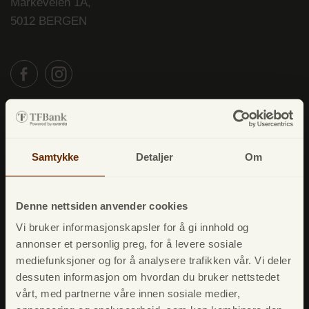
Markeveien 1A,
5012 BERGEN
Lån
Forbrukslån
Samtykke
Detaljer
Om
Refinansiere
Opplån
Denne nettsiden anvender cookies
Betalingsforsikring
Vi bruker informasjonskapsler for å gi innhold og
annonser et personlig preg, for å levere sosiale
mediefunksjoner og for å analysere trafikken vår. Vi deler
Kredittkort
dessuten informasjon om hvordan du bruker nettstedet
TF Bank Mastercard
vårt, med partnerne våre innen sosiale medier,