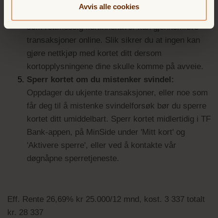
Mastercard Identity Check kan du godkjenne kjøp
Avvis alle cookies
gjennom TF Bank-appen og sørge for at kun du
som rettmessig kortinnehaver kan gjennomføre
transaksjoner online. Slik sikrer du at ingen kan
gjøre nettkjøp med kortet ditt dersom
kortopplysningene dine skulle komme på avveie.
Sperr kortet om du mistenker svindel:
Oppdager du ukjente transaksjoner, eller noe som
får deg til å mistenke svindelforsøk bør du sperre
kortet ditt umiddelbart. Sperr kortet midlertidig i TF
Bank-appen, på MinSide under 'Mitt kort' og
'Aktivere sperre', eller ved å kontakte vår
døgnåpne sperretjeneste.
Eff. Rente 26,69% kr 25.000/12 mnd, kost. 3 337 totalt
kr. 28 337