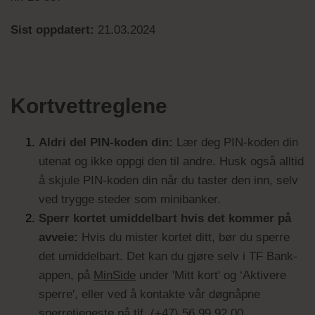
Sist oppdatert:
21.03.2024
Kortvettreglene
Aldri del PIN-koden din:
Lær deg PIN-koden din
utenat og ikke oppgi den til andre. Husk også alltid
å skjule PIN-koden din når du taster den inn, selv
ved trygge steder som minibanker.
Sperr kortet umiddelbart hvis det kommer på
avveie:
Hvis du mister kortet ditt, bør du sperre
det umiddelbart. Det kan du gjøre selv i TF Bank-
appen, på
MinSide
under 'Mitt kort' og ‘Aktivere
sperre', eller ved å kontakte vår døgnåpne
sperretjeneste på tlf. (+47) 56 99 92 00.