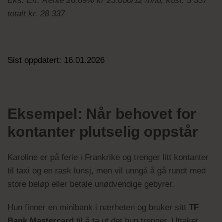
Eks: Eff. Rente 26,69% kr 25.000/12 mnd, kost. 3 337
totalt kr. 28 337
Sist oppdatert: 16.01.2026
Eksempel: Når behovet for
kontanter plutselig oppstår
Karoline er på ferie i Frankrike og trenger litt kontanter
til taxi og en rask lunsj, men vil unngå å gå rundt med
store beløp eller betale unødvendige gebyrer.
Hun finner en minibank i nærheten og bruker sitt
TF
Bank Mastercard
til å ta ut det hun trenger. Uttaket