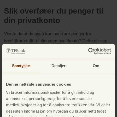
Slik overfører du penger til
din privatkonto
Visste du at du også kan overføre penger fra
kredittkortet ditt til din egen bankkonto? Dette gir deg
ekstra fleksibilitet når du har behov for rask tilgang til
penger.
Samtykke
Detaljer
Om
For å overføre penger går du til
«Overføring til
privatkonto»
på
MinSide
, og fyller ut skjemaet der. Du
kan overføre ønsket beløp opptil din tilgjengelige
Denne nettsiden anvender cookies
kredittgrense. Innen én virkedag får du beskjed om
Vi bruker informasjonskapsler for å gi innhold og
overføringen er gjennomført.
annonser et personlig preg, for å levere sosiale
mediefunksjoner og for å analysere trafikken vår. Vi deler
Vær oppmerksom på at overføring til privatkonto har et
dessuten informasjon om hvordan du bruker nettstedet
gebyr på 250 kroner, som legges til beløpet du