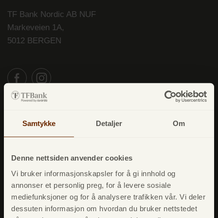
TF Bank Nordic AB NUF
Markeveien 1A,
5012 BERGEN
Lån
Samtykke
Detaljer
Om
Forbrukslån
Refinansiere
Denne nettsiden anvender cookies
Opplån
Vi bruker informasjonskapsler for å gi innhold og
Betalingsforsikring
annonser et personlig preg, for å levere sosiale
mediefunksjoner og for å analysere trafikken vår. Vi deler
dessuten informasjon om hvordan du bruker nettstedet
Kredittkort