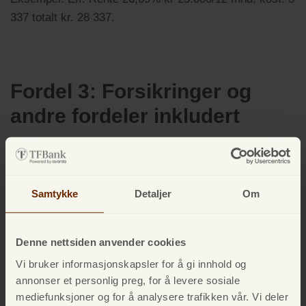
337 totalt kr. 28 337.
Fordel 3: Forsikringer og
andre fordeler inkludert
Mange kredittkort kommer med fordeler som gir reell
verdi i hverdagen, for eksempel:
Reiseforsikring
når reisen betales med kortet
Samtykke
Detaljer
Om
Kjøpsbeskyttelse
eller utvidet garanti
Bonusordninger eller
rabatter
Denne nettsiden anvender cookies
For mange betyr dette at kredittkortet kan dekke behov
Vi bruker informasjonskapsler for å gi innhold og
som ellers ville krevd separate forsikringer eller
annonser et personlig preg, for å levere sosiale
tjenester.
mediefunksjoner og for å analysere trafikken vår. Vi deler