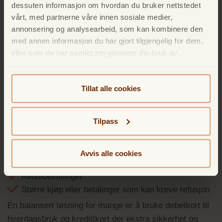
dessuten informasjon om hvordan du bruker nettstedet
Eksempel: Eff. Rente 26,69% kr 25.000/12 mnd, kost. 3
vårt, med partnerne våre innen sosiale medier,
337 totalt kr. 28 337.
annonsering og analysearbeid, som kan kombinere den
med annen informasjon du har gjort tilgjengelig for dem,
eller som de har samlet inn gjennom din bruk av
tjenestene deres.
Kredittkort vs. debetkort i
Tillat alle cookies
Norge
Debetkort egner seg godt til daglige kjøp der pengene
Tilpass
trekkes direkte fra konto. Kredittkort har derimot klare
fordeler i situasjoner som:
Avvis alle cookies
Netthandel
Reisebestillinger
Større kjøp eller betalinger som kan kreve refusjon
En balansert løsning for mange er å bruke debetkort til
hverdagsbruk og kredittkort der ekstra sikkerhet og